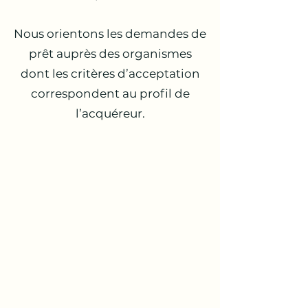
Nous orientons les demandes de
prêt auprès des organismes
dont les critères d’acceptation
correspondent au profil de
l’acquéreur.
Agréés Banque de France en
tant qu’organisme
Intermédiaire en Opérations
de Banque (IOB), nous
sommes habilités à analyser,
mettre en relation et assister
vendeurs et acquéreurs de
biens immobiliers dans leur